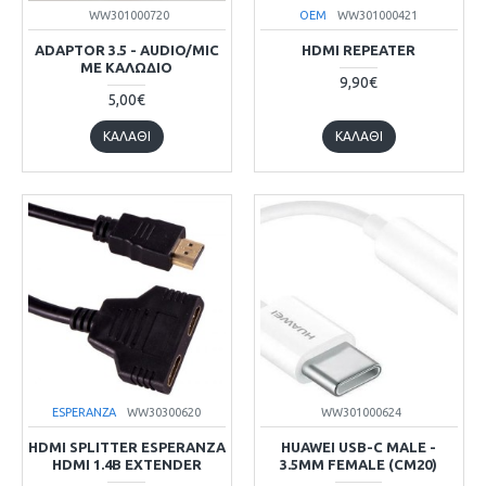
WW301000720
OEM
WW301000421
ADAPTOR 3.5 - AUDIO/MIC
HDMI REPEATER
ΜΕ ΚΑΛΩΔΙΟ
9,90€
5,00€
ΚΑΛΆΘΙ
ΚΑΛΆΘΙ
ESPERANZA
WW30300620
WW301000624
HDMI SPLITTER ESPERANZA
HUAWEI USB-C MALE -
HDMI 1.4B EXTENDER
3.5MM FEMALE (CM20)