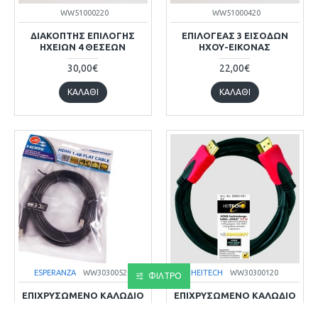
WW51000220
WW51000420
ΔΙΑΚΟΠΤΗΣ ΕΠΙΛΟΓΗΣ
ΕΠΙΛΟΓΕΑΣ 3 ΕΙΣΟΔΩΝ
ΗΧΕΙΩΝ 4 ΘΕΣΕΩΝ
ΗΧΟΥ-ΕΙΚΟΝΑΣ
30,00€
22,00€
ΚΑΛΆΘΙ
ΚΑΛΆΘΙ
ESPERANZA
WW30300520
HEITECH
WW30300120
ΦΙΛΤΡΟ
ΕΠΙΧΡΥΣΩΜΈΝΟ ΚΑΛΏΔΙΟ
ΕΠΙΧΡΥΣΩΜΈΝΟ ΚΑΛΏΔΙΟ
HDMI ESPERANZA HIGH
HDMI HEITECH HIGH SPEED
SPEED 5M
1.5M