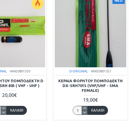
ΝΕΟ
INAL
WW20801320
D-ORIGINAL
WW20801521
ΡΗΤΟΥ ΠΟΜΠΟΔΕΚΤΗ D
ΚΕΡΑΙΑ ΦΟΡΗΤΟΥ ΠΟΜΠΟΔΕΚΤΗ
RH 805 ( VHF - UHF )
DX-SRH701S (VHF/UHF - SMA
FEMALE)
20,00€
19,00€
ΚΑΛΆΘΙ
ΚΑΛΆΘΙ