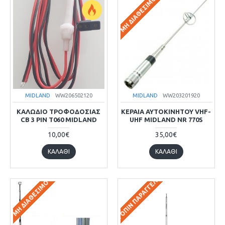
ΜΗ ΔΙΑΘΈΣΙΜΟ
MIDLAND
WW206502120
MIDLAND
WW203201920
ΚΑΛΩΔΙΟ ΤΡΟΦΟΔΟΣΙΑΣ
ΚΕΡΑΙΑ ΑΥΤΟΚΙΝΗΤΟΥ VHF-
CB 3 PIN T060 MIDLAND
UHF MIDLAND NR 770S
10,00€
35,00€
ΚΑΛΆΘΙ
ΚΑΛΆΘΙ
ΚΑΤΌΠΙΝ ΠΑΡΑΓΓΕΛΊΑΣ
ΜΗ ΔΙΑΘΈΣΙΜΟ