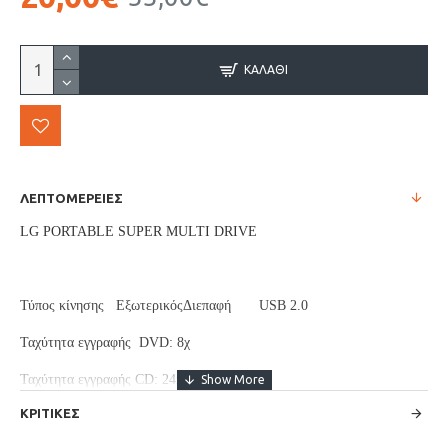
ΚΑΛΆΘΙ
ΛΕΠΤΟΜΕΡΕΙΕΣ
LG PORTABLE SUPER MULTI DRIVE
Τύπος κίνησης ΕξωτερικόςΔιεπαφή USB 2.0
Ταχύτητα εγγραφής DVD: 8χ
Ταχύτητα εγγραφής CD: 24x
ΚΡΙΤΙΚΕΣ
Υποστηριζόμενοι δίσκοι : CD-R / RW, DVD-R / RW / RAM
/ + R / + RW +/- R DL