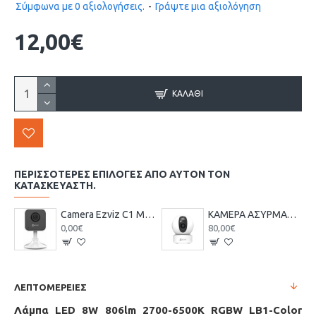
Σύμφωνα με 0 αξιολογήσεις.
-
Γράψτε μια αξιολόγηση
12,00€
ΚΑΛΆΘΙ
ΠΕΡΙΣΣΌΤΕΡΕΣ ΕΠΙΛΟΓΈΣ ΑΠΌ ΑΥΤΌΝ ΤΟΝ
ΚΑΤΑΣΚΕΥΑΣΤΉ.
Camera Ezviz C1 Mini 720p HD Resolution Indoor Wi-Fi 2.8mm
ΚΑΜΕΡΑ ΑΣΥΡΜΑΤΗ IP-WIFI EZVIZ C6C
0,00€
80,00€
ΛΕΠΤΟΜΕΡΕΙΕΣ
Λάμπα LED 8W 806lm 2700-6500K RGBW LB1-Color