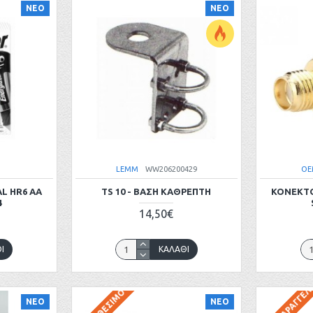
ΝΕΟ
ΝΕΟ
LEMM
WW206200429
OE
L HR6 AA
TS 10 - ΒΆΣΗ ΚΑΘΡΈΠΤΗ
ΚΟΝΕΚΤΟ
4
14,50€
Ι
ΚΑΛΆΘΙ
ΝΕΟ
ΝΕΟ