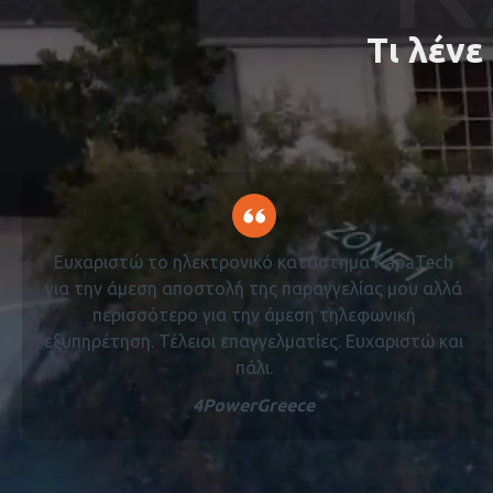
Τι λένε
Ευχαριστώ το ηλεκτρονικό κατάστημα KapaTech
για την άμεση αποστολή της παραγγελίας μου αλλά
περισσότερο για την άμεση τηλεφωνική
εξυπηρέτηση. Τέλειοι επαγγελματίες. Ευχαριστώ και
πάλι.
4PowerGreece