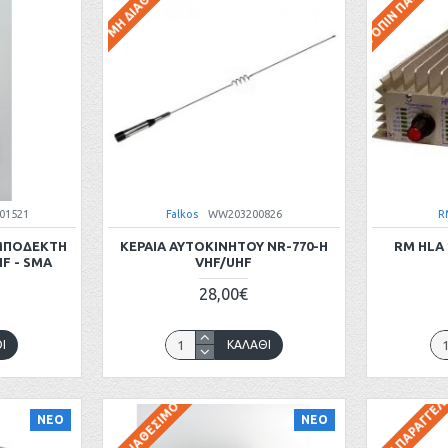
ΚΑΤΌΠΙΝ ΠΑΡΑΓΓΕΛ
ΜΗ ΔΙΑΘΈΣΙΜΟ
01521
Falkos
WW203200826
R
ΜΠΟΔΕΚΤΗ
ΚΕΡΑΙΑ ΑΥΤΟΚΙΝΗΤΟΥ NR-770-H
RM HLA 
HF - SMA
VHF/UHF
28,00€
Ι
ΚΑΛΆΘΙ
ΚΑΤΌΠΙΝ ΠΑΡΑΓΓΕΛ
ΜΗ ΔΙΑΘΈΣΙΜΟ
ΝΕΟ
ΝΕΟ