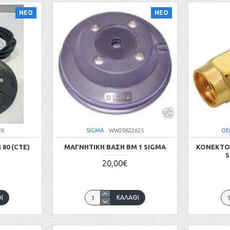
ΝΕΟ
ΝΕΟ
26
SIGMA
WW20622625
OE
80 (CTE)
ΜΑΓΝΗΤΙΚΗ ΒΑΣΗ BM 1 SIGMA
ΚΟΝΕΚΤΟΡ
S
20,00€
Ι
ΚΑΛΆΘΙ