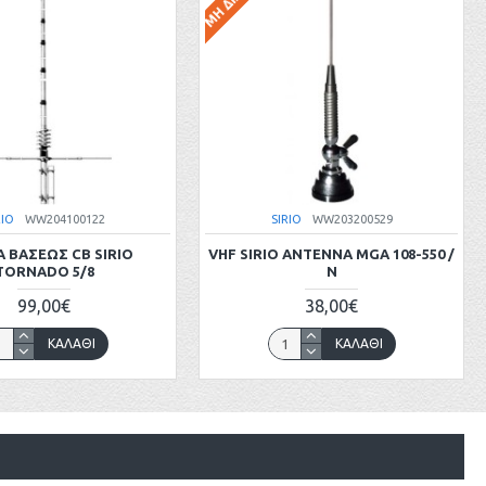
RIO
WW204100122
SIRIO
WW203200529
Α ΒΑΣΕΩΣ CB SIRIO
VHF SIRIO ANTENNA MGA 108-550 /
TORNADO 5/8
Ν
99,00€
38,00€
ΚΑΛΆΘΙ
ΚΑΛΆΘΙ