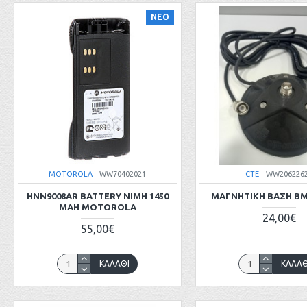
ΝΕΟ
MOTOROLA
WW70402021
CTE
WW206226
HNN9008AR BATTERY NIMH 1450
ΜΑΓΝΗΤΙΚΗ ΒΑΣΗ BM 
MAH MOTOROLA
24,00€
55,00€
ΚΑΛΆΘΙ
ΚΑΛΆΘ