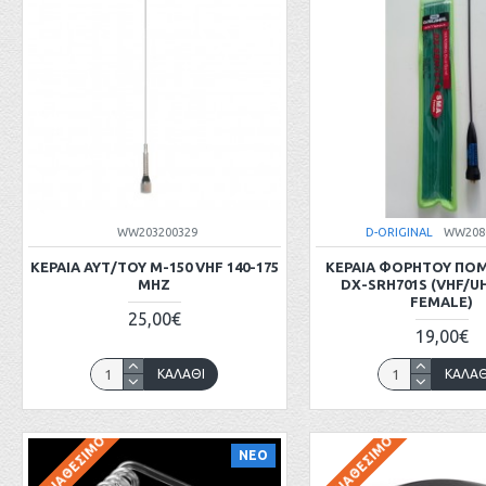
WW203200329
D-ORIGINAL
WW208
ΚΕΡΑΙΑ ΑΥΤ/ΤΟΥ M-150 VHF 140-175
ΚΕΡΑΙΑ ΦΟΡΗΤΟΥ ΠΟ
MHZ
DX-SRH701S (VHF/U
FEMALE)
25,00€
19,00€
ΚΑΛΆΘΙ
ΚΑΛΆΘ
ΜΗ ΔΙΑΘΈΣΙΜΟ
ΜΗ ΔΙΑΘΈΣΙΜΟ
ΝΕΟ