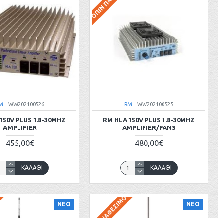
ΊΑΣ
ΚΑΤΌΠΙΝ ΠΑΡΑΓΓΕΛΊΑΣ
M
WW202100526
RM
WW202100525
150V PLUS 1.8-30MHZ
RM HLA 150V PLUS 1.8-30MHZ
AMPLIFIER
AMPLIFIER/FANS
455,00€
480,00€
ΚΑΛΆΘΙ
ΚΑΛΆΘΙ
ΊΑΣ
ΜΗ ΔΙΑΘΈΣΙΜΟ
ΝΕΟ
ΝΕΟ