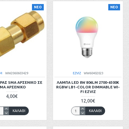
ΝΕΟ
ΝΕΟ
M
WW2060603429
EZVIZ
WW60402023
ΑΣ SMA ΑΡΣΕΝΙΚΟ ΣΕ
ΛΆΜΠΑ LED 8W 806LM 2700-6500K
MA ΑΡΣΕΝΙΚΟ
RGBW LB1-COLOR DIMMABLE WI-
FI EZVIZ
4,00€
12,00€
ΚΑΛΆΘΙ
ΚΑΛΆΘΙ