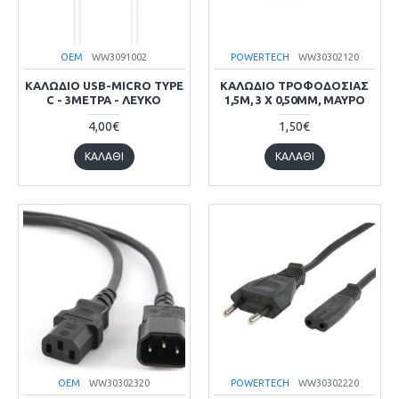
OEM
WW3091002
POWERTECH
WW30302120
ΚΑΛΩΔΙΟ USB-MICRO TYPE
ΚΑΛΩΔΙΟ ΤΡΟΦΟΔΟΣΙΑΣ
C - 3ΜΈΤΡΑ - ΛΕΥΚΌ
1,5M, 3 X 0,50MM, ΜΑΎΡΟ
4,00€
1,50€
ΚΑΛΆΘΙ
ΚΑΛΆΘΙ
OEM
WW30302320
POWERTECH
WW30302220