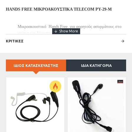
HANDS FREE ΜΙΚΡΟΑΚΟΥΣΤΙΚΑ TELECOM PY-29-M
Μικροακουστικό Hands Free για φορητούς ασυρμάτους στο
χρώμα του δέρματος
ΚΡΙΤΙΚΕΣ
Σύνδεσμος: 2 ακίδων Γωνιακός
Συμβατά
:
KENWOOD
Μικροακουστικό φορητών ασυρμάτων
Μικρόφωνο με πλήκτρο εκπομπής PTT ( Push To Talk
ΙΔΙΟΣ ΚΑΤΑΣΚΕΥΑΣΤΗΣ
ΙΔΙΑ ΚΑΤΗΓΟΡΙΑ